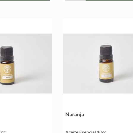
Naranja
0cc
Aceite Esencial 10cc