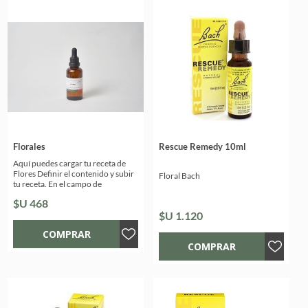
Florales
Rescue Remedy 10ml
Aquí puedes cargar tu receta de
Flores Definir el contenido y subir
Floral Bach
tu receta. En el campo de
"observaciones" podrás enviarnos
$U 468
un comentario o una
$U 1.120
especificación.