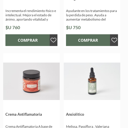
Incrementa el rendimiento físico e
Ayudante en los tratamientos para
intelectual. Mejora el estado de
la perdida de peso. Ayuda a
ánimo, aportando vitalidad y
aumentar metabolismo del
combatiendo la sensación de
organismo , calma ansiedad.
$U 760
$U 750
fatiga. Modula el sistema
inmunológico. Composición:
Acónitum 11x + Arnica 11x + Kali
Phosphoricum 7x + Selenium 4x +
Silícea 7x en solución
hidroalcohólica
Crema Antiflamatoria
Ansiolitico
Crema Antiflamatoria A base de
Melissa, Passiflora , Valeriana