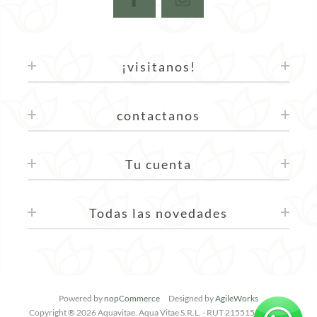
¡visitanos!
contactanos
Tu cuenta
Todas las novedades
Powered by
nopCommerce
Designed by
AgileWorks
Copyright ® 2026 Aquavitae. Aqua Vitae S.R.L. - RUT 215515640019 -