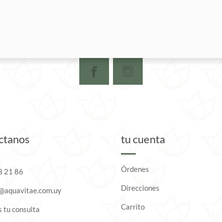
ctanos
tu cuenta
Órdenes
3 21 86
Direcciones
o@aquavitae.com.uy
Carrito
 tu consulta