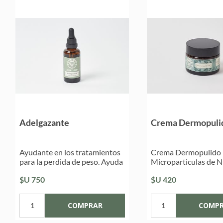
Adelgazante
Crema Dermopulid
Ayudante en los tratamientos
Crema Dermopulido 
para la perdida de peso. Ayuda
Microparticulas de 
a aumentar metabolismo del
$U 750
$U 420
organismo , calma ansiedad.